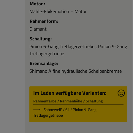
Zahnriemen: Mit Arthur VI / IX erleben Sie die
Motor :
fortschrittlichste Elektrifizierung des
Mahle-Ebikemotion – Motor
klassischen Schindelhauer Fahrrads. Und das
alles mit dem phantastischen Gewicht von nur
Rahmenform:
15,7 kg (bei Rahmengröße M).
Diamant
Schaltung:
Pinion 6-Gang Tretlagergetriebe
, Pinion 9-Gang
Tretlagergetriebe
Bremsanlage:
Shimano Alfine hydraulische Scheibenbremse
Im Laden verfügbare Varianten:
Rahmenfarbe / Rahmenhöhe / Schaltung
Sahneweiß / 61 / Pinion 9-Gang
Tretlagergetriebe