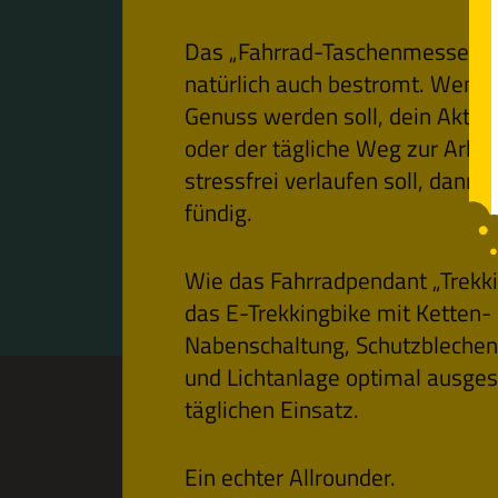
Das „Fahrrad-Taschenmesser“ T
natürlich auch bestromt. Wenn 
Genuss werden soll, dein Aktion
oder der tägliche Weg zur Arbei
stressfrei verlaufen soll, dann w
fündig.
Wie das Fahrradpendant „Trekki
das E-Trekkingbike mit Ketten-
Nabenschaltung, Schutzblechen
und Lichtanlage optimal ausges
täglichen Einsatz.
Ein echter Allrounder.