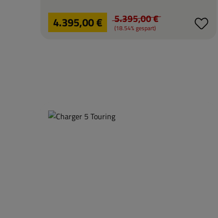
5.395,00 €
Verkaufspreis:
4.395,00 €
Regulärer Preis:
(18.54% gespart)