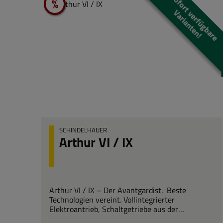
S
o
f
o
r
t
v
e
r
f
ü
g
b
a
r
e
a
r
i
a
n
t
e
n
%
Rabatt
V
!
SCHINDELHAUER
Arthur VI / IX
Arthur VI / IX – Der Avantgardist. Beste
Technologien vereint. Vollintegrierter
Elektroantrieb, Schaltgetriebe aus der
Automobilindustrie und Carbonfaser-