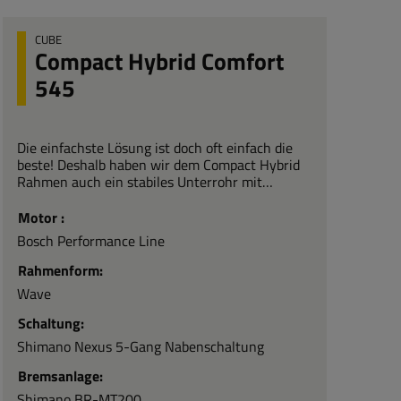
CUBE
Compact Hybrid Comfort
545
Die einfachste Lösung ist doch oft einfach die
beste! Deshalb haben wir dem Compact Hybrid
Rahmen auch ein stabiles Unterrohr mit
praktischem Tragegriff gegeben – elegant im
Look, macht es das Auf- und Absteigen
Motor :
superkomfortabel. Dazu ermöglicht das lange
Bosch Performance Line
Steuerrohr sicheres, präzises Lenken. Für
kraftvollen Vortrieb ist der geschmeidig
Rahmenform:
arbeitende Bosch Motor verantwortlich, der
Wave
formschön ins Unterrohr integriert wurde. Dabei
ist der Akku hinter dem Sitzrohr weder dem
Schaltung:
Fahrer noch dem Gepäck im Weg. Praktisch: Weil
Shimano Nexus 5-Gang Nabenschaltung
sich Sattel- und Lenkerhöhe schnell und einfach
verstellen lassen, kann das Bike individuell an
Bremsanlage:
die jeweilige Körpergröße angepasst werden.
Shimano BR-MT200