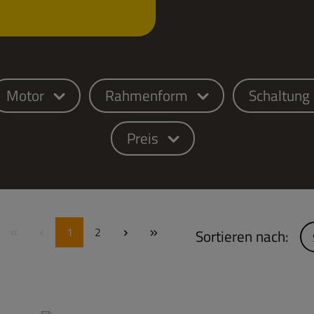
Motor
Rahmenform
Schaltung
Preis
Seite
Seite
1
2