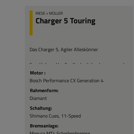
RIESE + MÜLLER
Charger 5 Touring
Das Charger 5, Agiler Alleskönner
Sportlich und kraftvoll oder lieber bequem und
sicher? Sie müssen sich nicht entscheiden, denn
Motor :
mit dem Charger5 liegen Sie immer richtig. Hier
Bosch Performance CX Generation 4
trifft die Wendigkeit eines Mountainbikes auf
den Komfort eines Tourenrades. Ob auf
Rahmenform:
Ausflügen durch Wald und Wiesen oder beim
Diamant
täglichen Pendeln: Genießen Sie anhaltende
Fahrfreude.
Schaltung:
Shimano Cues, 11-Speed
Bremsanlage:
Magura MT4 Scheibenbremse