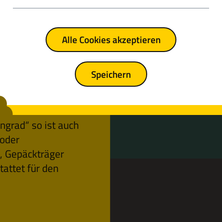
rekkingrad gibt es
die Tour zum
Alle Cookies akzeptieren
sradius erweitert
t möglichst
Speichern
irst du hier
ngrad“ so ist auch
 oder
, Gepäckträger
tattet für den