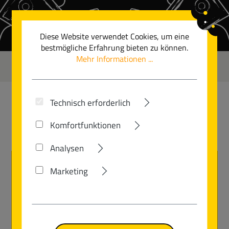
Zum Hauptinhalt springen
Diese Website verwendet Cookies, um eine
bestmögliche Erfahrung bieten zu können.
Mehr Informationen ...
0
Technisch erforderlich
GUDEREIT
Komfortfunktionen
Analysen
Marketing
Mitten in Ostwestfalen, in der alten
Fahrradhochburg Bielefeld, befindet sich
das traditionsreiche Familienunternehmen
Kurt Gudereit GmbH. Gegründet 1949
durch Kurt Gudereit wird die Herstellung