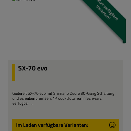
S
o
f
o
r
t
e
r
f
ü
g
b
a
r
e
a
r
i
a
n
t
e
n
v
V
!
SX-70 evo
Gudereit SX-70 evo mit Shimano Deore 30-Gang Schaltung
und Scheibenbremsen. *Produktfoto nur in Schwarz
verfügbar.
Im Laden verfügbare Varianten: