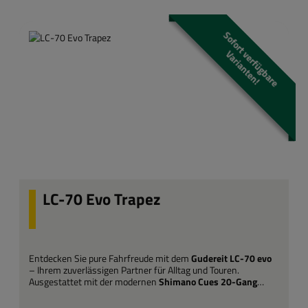
S
o
f
o
r
t
e
r
f
ü
g
b
a
r
e
a
r
i
a
n
t
e
n
v
V
!
LC-70 Evo Trapez
Entdecken Sie pure Fahrfreude mit dem
Gudereit LC-70 evo
– Ihrem zuverlässigen Partner für Alltag und Touren.
Ausgestattet mit der modernen
Shimano Cues 20-Gang
Schaltung
meistern Sie jede Steigung mühelos und finden
stets den perfekten Gang für jede Situation. Die