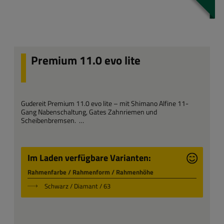
Premium 11.0 evo lite
Gudereit Premium 11.0 evo lite – mit Shimano Alfine 11-
Gang Nabenschaltung, Gates Zahnriemen und
Scheibenbremsen.
*Erhätlich in der Rahmenfarbe "Schwarz" und Rahmenform
"Diamant".
Im Laden verfügbare Varianten:
Rahmenfarbe / Rahmenform / Rahmenhöhe
Schwarz / Diamant / 63