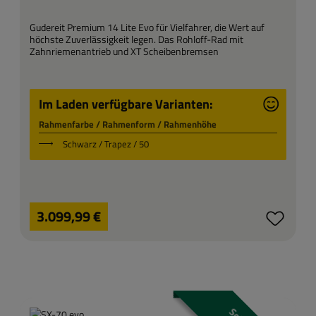
Gudereit Premium 14 Lite Evo für Vielfahrer, die Wert auf
höchste Zuverlässigkeit legen. Das Rohloff-Rad mit
Zahnriemenantrieb und XT Scheibenbremsen
Im Laden verfügbare Varianten:
Rahmenfarbe / Rahmenform / Rahmenhöhe
Schwarz / Trapez / 50
Regulärer Preis:
3.099,99 €