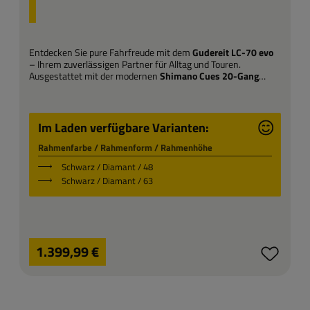
Entdecken Sie pure Fahrfreude mit dem
Gudereit LC-70 evo
– Ihrem zuverlässigen Partner für Alltag und Touren.
Ausgestattet mit der modernen
Shimano Cues 20-Gang
Schaltung
meistern Sie jede Steigung mühelos und finden
stets den perfekten Gang für jede Situation. Die
hochwertigen
Scheibenbremsen
sorgen dabei für maximale
Sicherheit und präzise Kontrolle – auch bei Nässe oder hohen
Im Laden verfügbare Varianten:
Robust, komfortabel und auf Performance ausgelegt: Das LC-
Geschwindigkeiten.
70 evo bietet Ihnen erstklassige Qualität für entspannte
Rahmenfarbe / Rahmenform / Rahmenhöhe
Ausfahrten und anspruchsvolle Strecken gleichermaßen.
Schwarz / Diamant / 48
Schwarz / Diamant / 63
Steigen Sie auf – und erleben Sie den Unterschied!
Die Unterschiedlichen Farbvarianten kannst du gerne im
Regulärer Preis:
Laden bewundern!
1.399,99 €