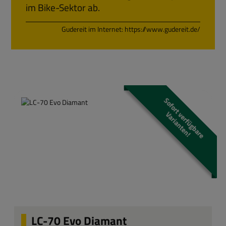
im Bike-Sektor ab.
Gudereit im Internet:
https://www.gudereit.de/
S
o
f
o
r
t
e
r
f
ü
g
b
a
r
e
a
r
i
a
n
t
e
n
v
V
!
LC-70 Evo Diamant