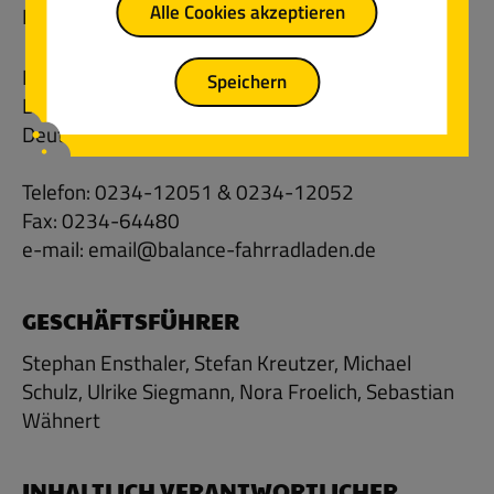
Alle Cookies akzeptieren
Fahrradladen Balance GmbH
Kortumstr. 5
Speichern
D-44787 Bochum
Deutschland
Telefon: 0234-12051 & 0234-12052
Fax: 0234-64480
e-mail: email@balance-fahrradladen.de
GESCHÄFTSFÜHRER
Stephan Ensthaler, Stefan Kreutzer, Michael
Schulz, Ulrike Siegmann, Nora Froelich, Sebastian
Wähnert
INHALTLICH VERANTWORTLICHER