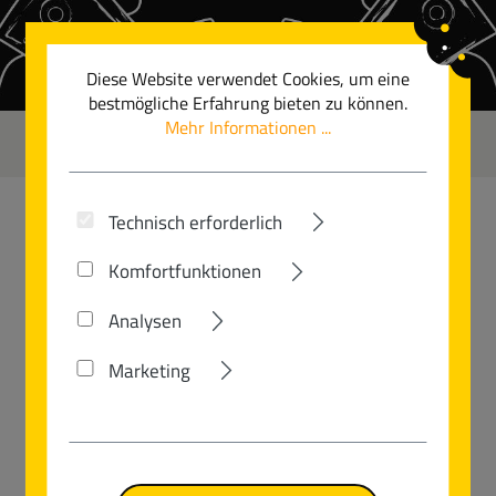
Zum Hauptinhalt springen
Diese Website verwendet Cookies, um eine
bestmögliche Erfahrung bieten zu können.
Mehr Informationen ...
0
Technisch erforderlich
GUDEREIT
Komfortfunktionen
SX-70 EVO
Analysen
Marketing
Bildergalerie überspringen