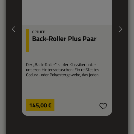
ORTLIEB
Back-Roller Plus Paar
Der „Back-Roller“ ist der Klassiker unter
Ei
unseren Hinterradtaschen: Ein reißfestes
Codura- oder Polyestergewebe, das jeden
De
Regentropfen abwehrt, und 40
id
beziehungsweise 70 Liter Fassungsvermögen
Ta
pro Paar machen diese Fahrradtaschen zum
b
idealen Touren-Begleiter. In der Plus-Variante
Bu
sind die Taschen erheblich leichter als die
Regulärer Preis:
Re
Co
145,00 €
originalen Classic Taschen.