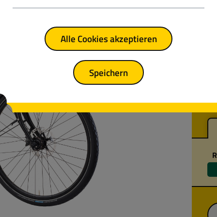
Reg
Alle Cookies akzeptieren
Gu
hö
Za
Speichern
He
Au
R