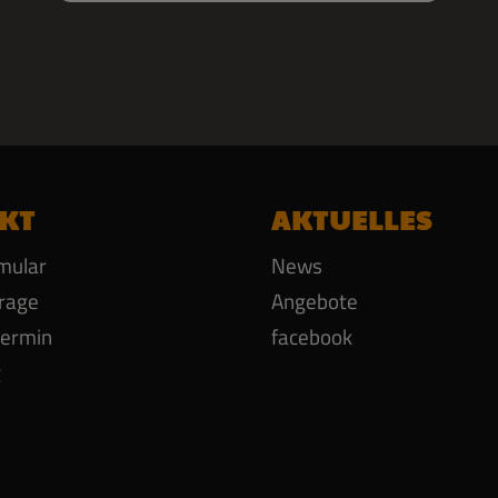
KT
AKTUELLES
mular
News
rage
Angebote
termin
facebook
g