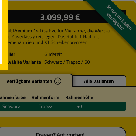
S
o
f
o
r
i
m
L
a
d
e
n
e
r
f
ü
g
b
a
r
ulärer Preis:
3.099,99 €
t
v
!
dereit Premium 14 Lite Evo für Vielfahrer, die Wert auf
chste Zuverlässigkeit legen. Das Rohloff-Rad mit
hnriemenantrieb und XT Scheibenbremsen
rsteller
Gudereit
sgewählte Variante
Schwarz / Trapez / 50
Verfügbare Varianten
Alle Varianten
ahmenfarbe
Rahmenform
Rahmenhöhe
Schwarz
Trapez
50
Fragen? Antworten!