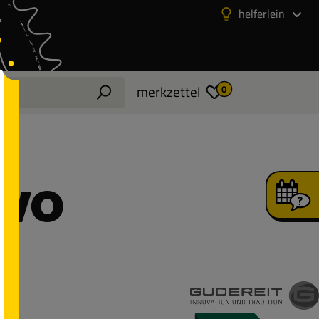
helferlein
merkzettel
0
EVO