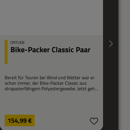
ORTLIEB
O
Bike-Packer Classic Paar
Bereit für Touren bei Wind und Wetter war er
Das 
schon immer, der Bike-Packer Classic aus
Du w
strapazierfähigem Polyestergewebe. Jetzt geht
ORTL
der geräumige Allrounder mit dem Quick-
ein 
Lock2.1 Halterungssystem an den Start.
Deck
sorg
Regulärer Preis:
Regu
154,99 €
20