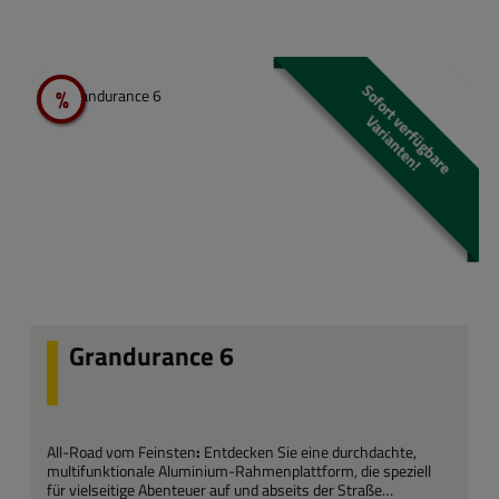
S
o
f
o
r
t
e
r
f
ü
g
b
a
r
e
a
r
i
a
n
t
e
n
%
Rabatt
v
V
!
Grandurance 6
All-Road vom Feinsten
:
Entdecken Sie eine durchdachte,
multifunktionale Aluminium-Rahmenplattform, die speziell
für vielseitige Abenteuer auf und abseits der Straße