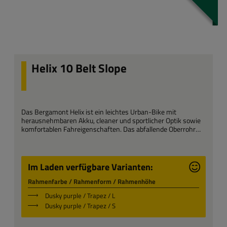
Helix 10 Belt Slope
Das Bergamont Helix ist ein leichtes Urban-Bike mit
herausnehmbaren Akku, cleaner und sportlicher Optik sowie
komfortablen Fahreigenschaften. Das abfallende Oberrohr
reduziert die Einstiegshöhe für eine einfachere Handhabung
und verbesserte Ergonomie, insbesondere für kleinere Fahrer.
Das perfekte Fahrrad, um sich in der Stadt fortzubewegen, für
Es verfügt über einen kompakten, aber leistungsstarken
leichte Touren und schnelles Pendeln.
Bosch Performance Line SX Motor.
Im Laden verfügbare Varianten:
Rahmenfarbe / Rahmenform / Rahmenhöhe
Dusky purple / Trapez / L
Dusky purple / Trapez / S