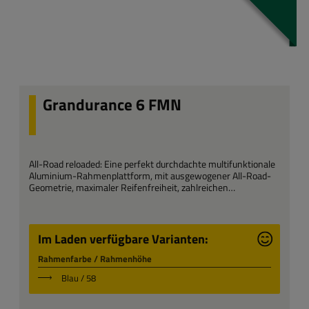
Grandurance 6 FMN
All-Road reloaded: Eine perfekt durchdachte multifunktionale
Aluminium-Rahmenplattform, mit ausgewogener All-Road-
Geometrie, maximaler Reifenfreiheit, zahlreichen
Montagepunkten für Zubehör und stilbildendem Design. Eine
Ikone der Mobilität und des Stils mit bewährten Shimano
2x10-Gang-Gravel-Komponenten.
Im Laden verfügbare Varianten:
Rahmenfarbe / Rahmenhöhe
Blau / 58