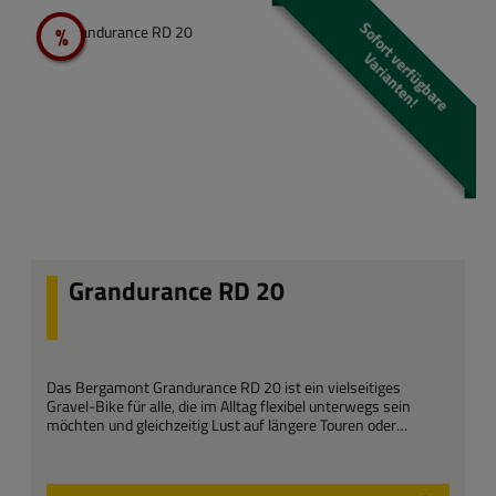
S
o
f
o
r
t
e
r
f
ü
g
b
a
r
e
a
r
i
a
n
t
e
n
%
Rabatt
v
V
!
Grandurance RD 20
Das Bergamont Grandurance RD 20 ist ein vielseitiges
Gravel-Bike für alle, die im Alltag flexibel unterwegs sein
möchten und gleichzeitig Lust auf längere Touren oder
Abenteuer abseits befestigter Straßen haben. Es verbindet
sportliche Fahreigenschaften mit hoher Alltagstauglichkeit
und richtet sich an Pendler, Tourenfahrer und Entdecker