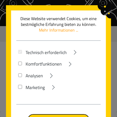
Zum Hauptinhalt springen
Diese Website verwendet Cookies, um eine
bestmögliche Erfahrung bieten zu können.
Mehr Informationen ...
0
Technisch erforderlich
RIESE + MÜLLER
Komfortfunktionen
NEVO5 VARIO
Analysen
Marketing
Bildergalerie überspringen