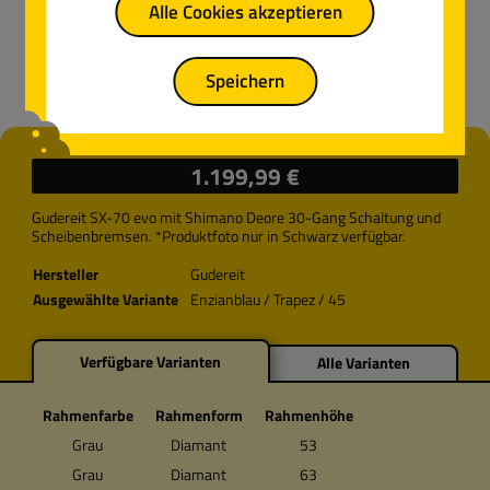
Alle Cookies akzeptieren
Speichern
Regulärer Preis:
1.199,99 €
Gudereit SX-70 evo mit Shimano Deore 30-Gang Schaltung und
Scheibenbremsen. *Produktfoto nur in Schwarz verfügbar.
Hersteller
Gudereit
Ausgewählte Variante
Enzianblau / Trapez / 45
Verfügbare Varianten
Alle Varianten
Rahmenfarbe
Rahmenform
Rahmenhöhe
Grau
Diamant
53
Grau
Diamant
63