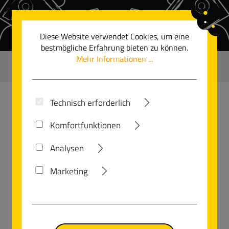
Zum Hauptinhalt springen
Diese Website verwendet Cookies, um eine
bestmögliche Erfahrung bieten zu können.
Mehr Informationen ...
0
Technisch erforderlich
GUDEREIT
Komfortfunktionen
SX-70 EVO
Analysen
Marketing
Bildergalerie überspringen