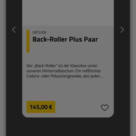
ORTLIEB
Back-Roller Plus Paar
Der „Back-Roller“ ist der Klassiker unter
Ei
unseren Hinterradtaschen: Ein reißfestes
Codura- oder Polyestergewebe, das jeden
De
Regentropfen abwehrt, und 40
id
beziehungsweise 70 Liter Fassungsvermögen
Ta
pro Paar machen diese Fahrradtaschen zum
b
idealen Touren-Begleiter. In der Plus-Variante
Bu
sind die Taschen erheblich leichter als die
Regulärer Preis:
Re
Co
145,00 €
originalen Classic Taschen.