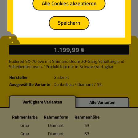
Alle Cookies akzeptieren
Speichern
Regulärer Preis:
1.199,99 €
Gudereit SX-70 evo mit Shimano Deore 30-Gang Schaltung und
Scheibenbremsen. *Produktfoto nur in Schwarz verfügbar.
Hersteller
Gudereit
Ausgewählte Variante
Dunkelblau / Diamant / 53
Verfügbare Varianten
Alle Varianten
Rahmenfarbe
Rahmenform
Rahmenhöhe
Grau
Diamant
53
Grau
Diamant
63