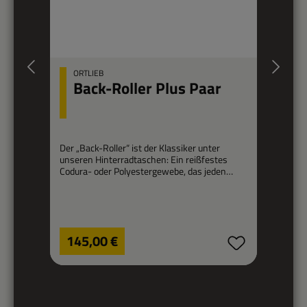
ORTLIEB
Back-Roller Plus Paar
Der „Back-Roller“ ist der Klassiker unter
Ei
unseren Hinterradtaschen: Ein reißfestes
Codura- oder Polyestergewebe, das jeden
De
Regentropfen abwehrt, und 40
id
beziehungsweise 70 Liter Fassungsvermögen
Ta
pro Paar machen diese Fahrradtaschen zum
b
idealen Touren-Begleiter. In der Plus-Variante
Bu
sind die Taschen erheblich leichter als die
Regulärer Preis:
Re
Co
145,00 €
originalen Classic Taschen.