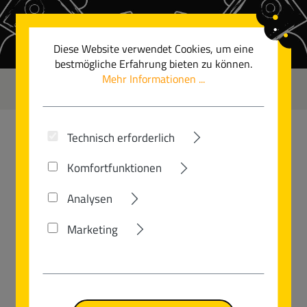
Zum Hauptinhalt springen
Diese Website verwendet Cookies, um eine
bestmögliche Erfahrung bieten zu können.
Mehr Informationen ...
0
Technisch erforderlich
GUDEREIT
Komfortfunktionen
SX-70 EVO
Analysen
Marketing
Bildergalerie überspringen