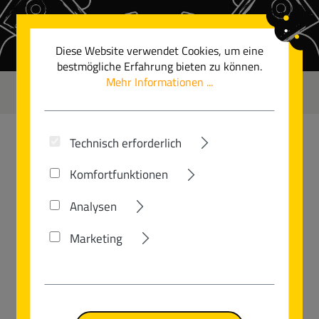
Zum Hauptinhalt springen
Diese Website verwendet Cookies, um eine
bestmögliche Erfahrung bieten zu können.
Mehr Informationen ...
0
Technisch erforderlich
GUDEREIT
Komfortfunktionen
SX-70 EVO
Analysen
Marketing
Bildergalerie überspringen