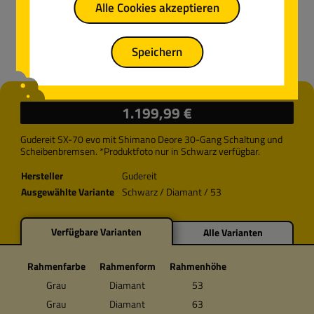
Alle Cookies akzeptieren
Speichern
Regulärer Preis:
1.199,99 €
Gudereit SX-70 evo mit Shimano Deore 30-Gang Schaltung und
Scheibenbremsen. *Produktfoto nur in Schwarz verfügbar.
Hersteller
Gudereit
Ausgewählte Variante
Schwarz / Diamant / 53
Verfügbare Varianten
Alle Varianten
Rahmenfarbe
Rahmenform
Rahmenhöhe
Grau
Diamant
53
Grau
Diamant
63