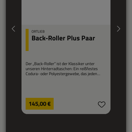
ORTLIEB
Back-Roller Plus Paar
Der „Back-Roller“ ist der Klassiker unter
Ei
unseren Hinterradtaschen: Ein reißfestes
Codura- oder Polyestergewebe, das jeden
De
Regentropfen abwehrt, und 40
id
beziehungsweise 70 Liter Fassungsvermögen
Ta
pro Paar machen diese Fahrradtaschen zum
b
idealen Touren-Begleiter. In der Plus-Variante
Bu
sind die Taschen erheblich leichter als die
Regulärer Preis:
Re
Co
145,00 €
originalen Classic Taschen.