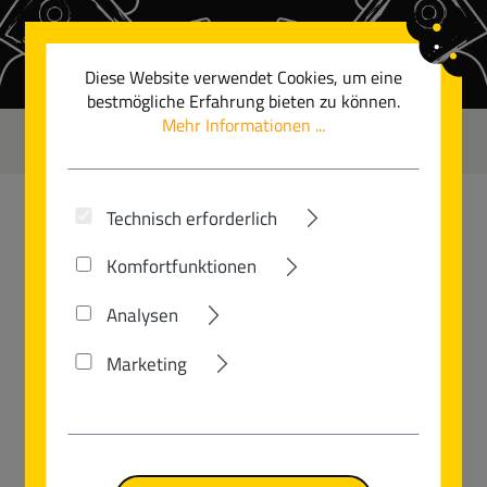
Zum Hauptinhalt springen
Diese Website verwendet Cookies, um eine
bestmögliche Erfahrung bieten zu können.
Mehr Informationen ...
0
Technisch erforderlich
WOOM
Komfortfunktionen
WOOM OFF AIR 5
Analysen
Marketing
Bildergalerie überspringen