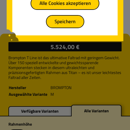
Alle Cookies akzeptieren
Speichern
Regulärer Preis:
5.524,00 €
Brompton T Line ist das ultimative Faltrad mit geringem Gewicht.
Über 150 speziell entwickelte und gewichtssparende
Komponenten stecken in diesem ultraleichten und
präzisionsgefertigten Rahmen aus Titan – es ist unser leichtestes
Faltrad aller Zeiten.
Hersteller
BROMPTON
Ausgewählte Variante
M
Alle Varianten
Verfügbare Varianten
auswählen
Rahmenhöhe