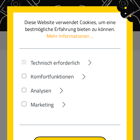
Zum Hauptinhalt springen
Diese Website verwendet Cookies, um eine
bestmögliche Erfahrung bieten zu können.
Mehr Informationen ...
0
Technisch erforderlich
BROMPTON
Komfortfunktionen
T-LINE
Analysen
Marketing
Bildergalerie überspringen