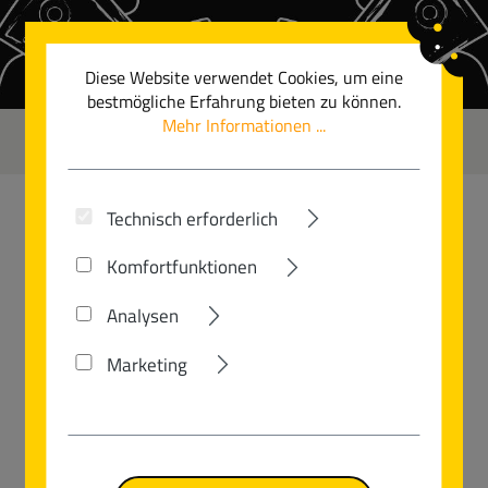
Zum Hauptinhalt springen
Diese Website verwendet Cookies, um eine
bestmögliche Erfahrung bieten zu können.
Mehr Informationen ...
0
Technisch erforderlich
VELOTRAUM
Komfortfunktionen
SPEEDSTER S 2
Analysen
Marketing
Bildergalerie überspringen