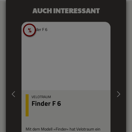
Produktgalerie überspringen
AUCH INTERESSANT
%
Rabatt
VELOTRAUM
Finder F 6
Mit dem Modell »Finder« hat Velotraum ein
Bi