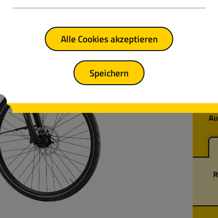
Reg
Alle Cookies akzeptieren
En
Ih
Au
Speichern
Sc
de
He
Au
R