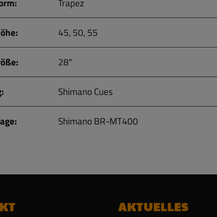
orm:
Trapez
öhe:
45, 50, 55
röße:
28"
:
Shimano Cues
age:
Shimano BR-MT400
KT
AKTUELLES