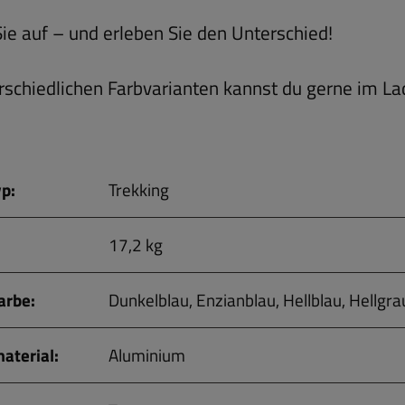
Sie auf – und erleben Sie den Unterschied!
rschiedlichen Farbvarianten kannst du gerne im L
p:
Trekking
17,2 kg
rbe:
Dunkelblau, Enzianblau, Hellblau, Hellgra
terial:
Aluminium