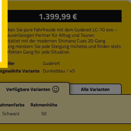
ulärer Preis:
1.399,99 €
tdecken Sie pure Fahrfreude mit dem Gudereit LC-70 evo –
rem zuverlässigen Partner für Alltag und Touren.
sgestattet mit der modernen Shimano Cues 20-Gang
haltung meistern Sie jede Steigung mühelos und finden stets
n perfekten Gang für jede Situation.
rsteller
Gudereit
sgewählte Variante
Dunkelblau / 45
Verfügbare Varianten
Alle Varianten
ahmenfarbe
Rahmenhöhe
Schwarz
50