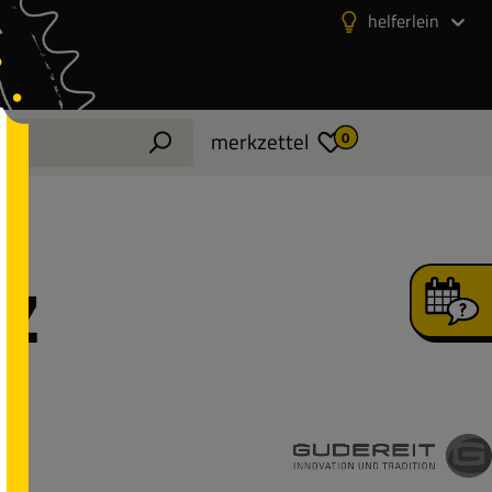
helferlein
merkzettel
0
EZ