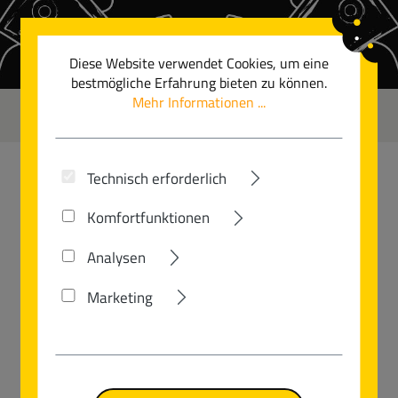
Zum Hauptinhalt springen
Diese Website verwendet Cookies, um eine
bestmögliche Erfahrung bieten zu können.
Mehr Informationen ...
0
Technisch erforderlich
GUDEREIT
Komfortfunktionen
LC-70 EVO DIAMANT
Analysen
Marketing
Bildergalerie überspringen