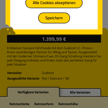
Alle Cookies akzeptieren
Speichern
Regulärer Preis:
1.399,99 €
Entdecken Sie pure Fahrfreude mit dem Gudereit LC-70 evo –
Ihrem zuverlässigen Partner für Alltag und Touren. Ausgestattet
mit der modernen Shimano Cues 20-Gang Schaltung meistern Sie
jede Steigung mühelos und finden stets den perfekten Gang für
jede Situation.
Hersteller
Gudereit
Ausgewählte Variante
Rot / Diamant / 58
Verfügbare Varianten
Alle Varianten
Rahmenfarbe
Rahmenform
Rahmenhöhe