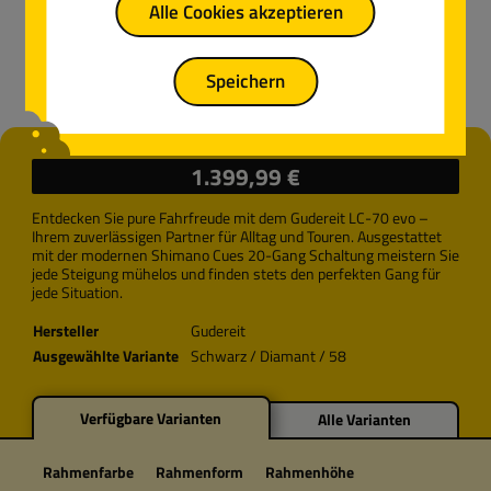
Alle Cookies akzeptieren
Speichern
Regulärer Preis:
1.399,99 €
Entdecken Sie pure Fahrfreude mit dem Gudereit LC-70 evo –
Ihrem zuverlässigen Partner für Alltag und Touren. Ausgestattet
mit der modernen Shimano Cues 20-Gang Schaltung meistern Sie
jede Steigung mühelos und finden stets den perfekten Gang für
jede Situation.
Hersteller
Gudereit
Ausgewählte Variante
Schwarz / Diamant / 58
Verfügbare Varianten
Alle Varianten
Rahmenfarbe
Rahmenform
Rahmenhöhe