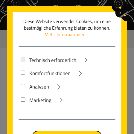
Zum Hauptinhalt springen
Diese Website verwendet Cookies, um eine
bestmögliche Erfahrung bieten zu können.
Mehr Informationen ...
0
Technisch erforderlich
GUDEREIT
Komfortfunktionen
LC-70 EVO DIAMANT
Analysen
Marketing
Bildergalerie überspringen