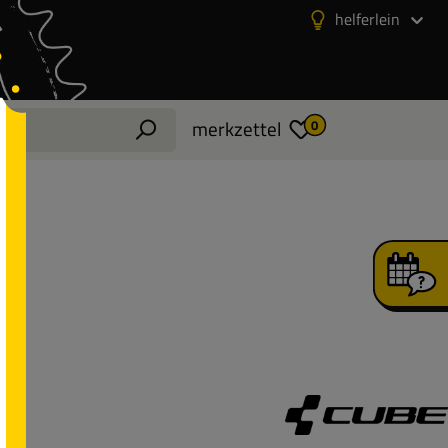
helferlein
merkzettel
0
E