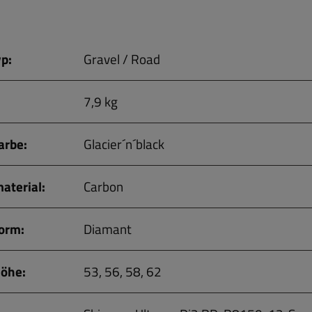
p:
Gravel / Road
7,9 kg
rbe:
Glacier´n´black
terial:
Carbon
orm:
Diamant
öhe:
53, 56, 58, 62