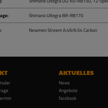
:
Shimano Ultegra Di2 RD-R8150, 12-Spe
age:
Shimano Ultegra BR-R8170
:
Newmen Streem A.49/A.54 Carbon
KT
AKTUELLES
mular
News
rage
Angebote
termin
facebook
g