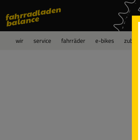
fahrradladen
 Hauptinhalt springen
Zur Suche springen
Zur Hauptnavigation springen
balance
wir
service
fahrräder
e-bikes
zubeh