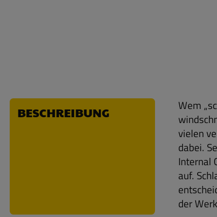
Wem „sch
BESCHREIBUNG
windschn
vielen v
dabei. S
Internal
auf. Sch
entschei
der Werk