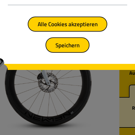
Reg
Alle Cookies akzeptieren
We
pe
me
Speichern
C:
erh
He
Au
R