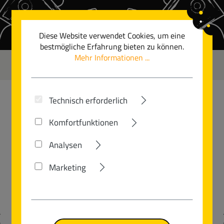
Zum Hauptinhalt springen
Diese Website verwendet Cookies, um eine
bestmögliche Erfahrung bieten zu können.
Mehr Informationen ...
0
Technisch erforderlich
ABUS
Komfortfunktionen
YOUN-I 2.0
Analysen
Marketing
Bildergalerie überspringen