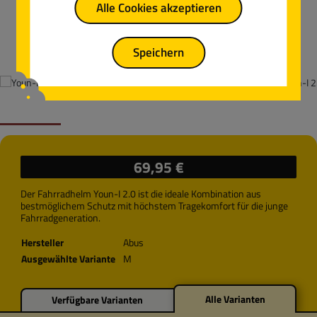
Alle Cookies akzeptieren
Speichern
Regulärer Preis:
69,95 €
Der Fahrradhelm Youn-I 2.0 ist die ideale Kombination aus
bestmöglichem Schutz mit höchstem Tragekomfort für die junge
Fahrradgeneration.
Hersteller
Abus
Ausgewählte Variante
M
Alle Varianten
Verfügbare Varianten