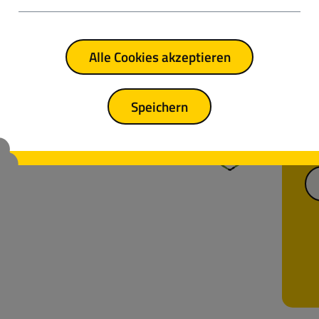
Reg
Alle Cookies akzeptieren
Au
Da
si
Speichern
He
Fa