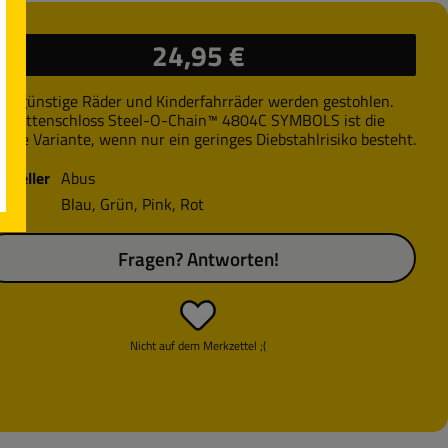
ulärer Preis:
24,95 €
ch günstige Räder und Kinderfahrräder werden gestohlen.
s Kettenschloss Steel-O-Chain™ 4804C SYMBOLS ist die
chere Variante, wenn nur ein geringes Diebstahlrisiko besteht.
rsteller
Abus
rbe
Blau
, Grün
, Pink
, Rot
Fragen? Antworten!
Nicht auf dem Merkzettel ;(