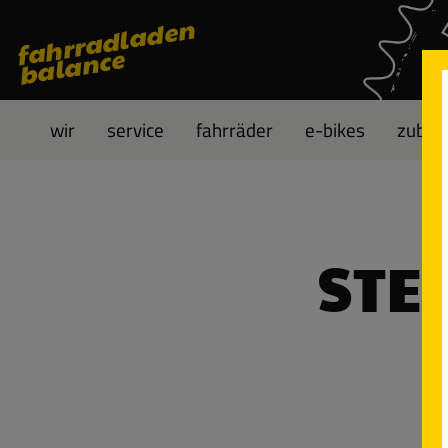
fahrradladen
 Hauptinhalt springen
Zur Suche springen
Zur Hauptnavigation springen
balance
wir
service
fahrräder
e-bikes
zubeh
STE