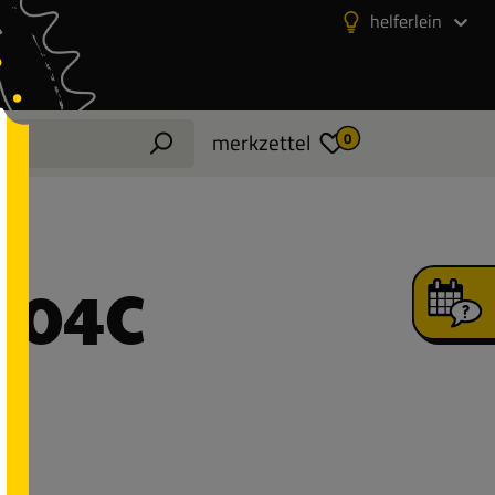
helferlein
merkzettel
0
804C