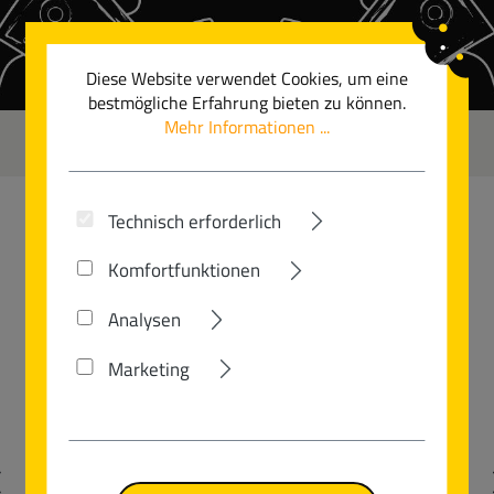
Zum Hauptinhalt springen
Diese Website verwendet Cookies, um eine
bestmögliche Erfahrung bieten zu können.
Mehr Informationen ...
0
Technisch erforderlich
ABUS
Komfortfunktionen
SMILEY 3.0
Analysen
Marketing
Bildergalerie überspringen