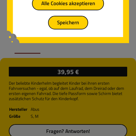
Alle Cookies akzeptieren
Speichern
Regulärer Preis:
39,95 €
Der beliebte Kinderhelm begleitet Kinder bei ihren ersten
Fahrversuchen - egal, ob auf dem Laufrad, dem Dreirad oder dem
ersten eigenen Fahrrad. Die tiefe Passform sowie Schirm bietet
zusätzlichen Schutz für den Kinderkopf.
Hersteller
Abus
Größe
S
, M
Fragen? Antworten!