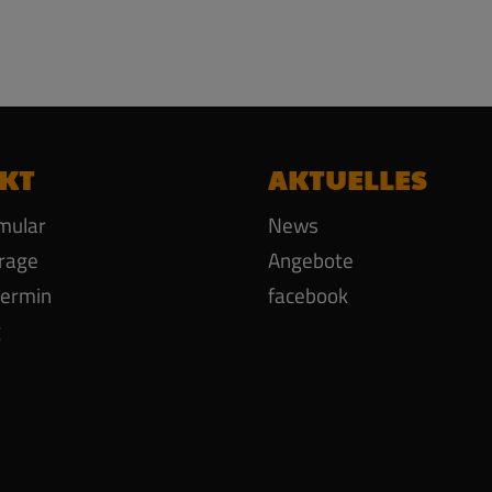
KT
AKTUELLES
mular
News
rage
Angebote
termin
facebook
g