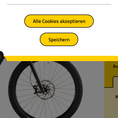
Alle Cookies akzeptieren
Reg
Speichern
Da
ho
He
Au
R