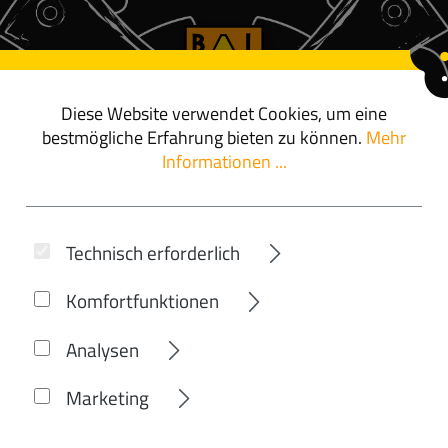
Diese Website verwendet Cookies, um eine
ör
angebote
bestmögliche Erfahrung bieten zu können.
Mehr
Informationen ...
CUBE
Technisch erforderlich
TION HYBRID SL
Komfortfunktionen
HIFTBLUSH'N'A
Analysen
Marketing