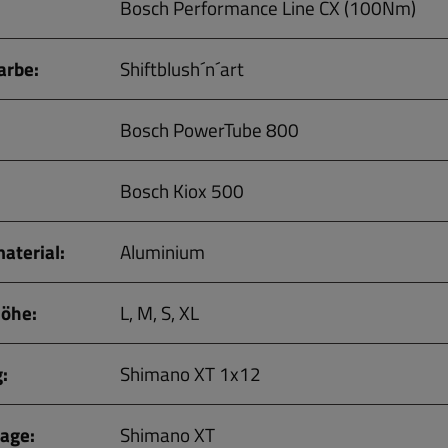
Bosch Performance Line CX (100Nm)
rbe:
Shiftblush´n´art
Bosch PowerTube 800
Bosch Kiox 500
terial:
Aluminium
öhe:
L, M, S, XL
:
Shimano XT 1x12
age:
Shimano XT