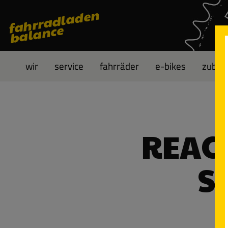
fahrradladen
 Hauptinhalt springen
Zur Suche springen
Zur Hauptnavigation springen
balance
wir
service
fahrräder
e-bikes
zubeh
REAC
S