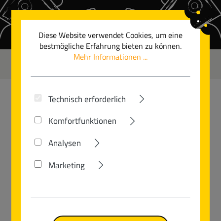
Zum Hauptinhalt springen
Diese Website verwendet Cookies, um eine
bestmögliche Erfahrung bieten zu können.
Mehr Informationen ...
0
Technisch erforderlich
VSF FAHRRADMANUFAKTUR
Komfortfunktionen
RANDONNEUR LITE
Analysen
Marketing
Bildergalerie überspringen