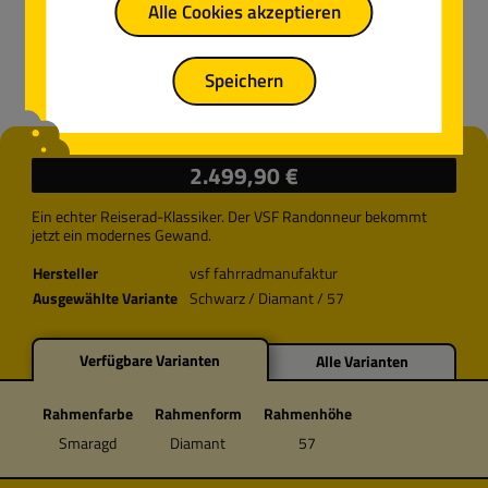
Alle Cookies akzeptieren
Speichern
Regulärer Preis:
2.499,90 €
Ein echter Reiserad-Klassiker. Der VSF Randonneur bekommt
jetzt ein modernes Gewand.
Hersteller
vsf fahrradmanufaktur
Ausgewählte Variante
Schwarz / Diamant / 57
Verfügbare Varianten
Alle Varianten
Rahmenfarbe
Rahmenform
Rahmenhöhe
Smaragd
Diamant
57