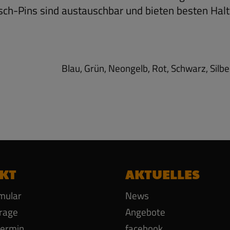
sch-Pins sind austauschbar und bieten besten Halt
Blau, Grün, Neongelb, Rot, Schwarz, Silbe
KT
AKTUELLES
mular
News
rage
Angebote
termin
facebook