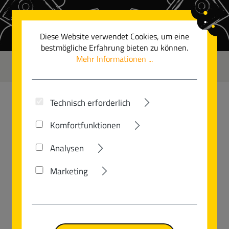
Zum Hauptinhalt springen
Diese Website verwendet Cookies, um eine
bestmögliche Erfahrung bieten zu können.
Mehr Informationen ...
0
Technisch erforderlich
CUBE
Komfortfunktionen
NUROAD SLX
Analysen
Marketing
Bildergalerie überspringen