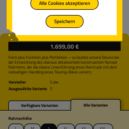
Alle Cookies akzeptieren
Speichern
Regulärer Preis:
1.699,00 €
Form plus Funktion plus Perfektion – so lautete unsere Devise bei
der Entwicklung des überaus detailverliebt konstruierten Nuroad
Rahmens, der die cleane Linienführung eines Rennrads mit dem
vielseitigen Handling eines Touring-Bikes vereint.
Hersteller
Cube
Ausgewählte Variante
S
Alle Varianten
Verfügbare Varianten
auswählen
Rahmenhöhe
L
M
S
XL
XS
XXL