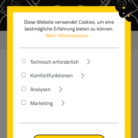
Zum Hauptinhalt springen
Diese Website verwendet Cookies, um eine
bestmögliche Erfahrung bieten zu können.
Mehr Informationen ...
0
Technisch erforderlich
CUBE
Komfortfunktionen
KATHMANDU HYBRID PRO
Analysen
800
Marketing
Bildergalerie überspringen