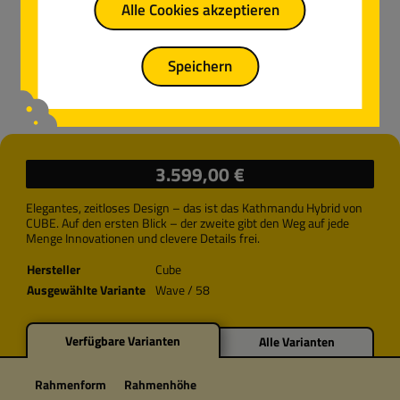
Alle Cookies akzeptieren
Speichern
Regulärer Preis:
3.599,00 €
Elegantes, zeitloses Design – das ist das Kathmandu Hybrid von
CUBE. Auf den ersten Blick – der zweite gibt den Weg auf jede
Menge Innovationen und clevere Details frei.
Hersteller
Cube
Ausgewählte Variante
Wave / 58
Verfügbare Varianten
Alle Varianten
Rahmenform
Rahmenhöhe