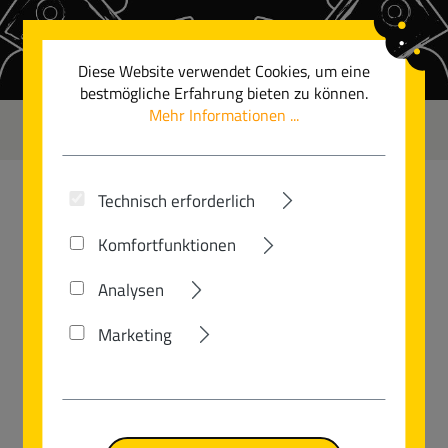
Zum Hauptinhalt springen
Diese Website verwendet Cookies, um eine
bestmögliche Erfahrung bieten zu können.
Mehr Informationen ...
0
Technisch erforderlich
ABUS
Komfortfunktionen
GRANIT XPLUS™ 540
Analysen
Marketing
Bildergalerie überspringen