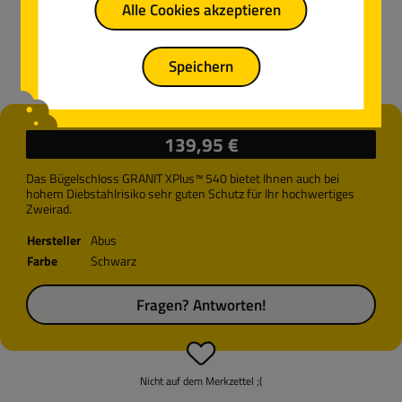
Alle Cookies akzeptieren
Speichern
Regulärer Preis:
139,95 €
Das Bügelschloss GRANIT XPlus™ 540 bietet Ihnen auch bei
hohem Diebstahlrisiko sehr guten Schutz für Ihr hochwertiges
Zweirad.
Hersteller
Abus
Farbe
Schwarz
Fragen? Antworten!
Nicht auf dem Merkzettel ;(