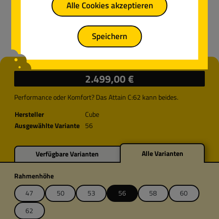
Alle Cookies akzeptieren
Speichern
Regulärer Preis:
2.499,00 €
Performance oder Komfort? Das Attain C:62 kann beides.
Hersteller
Cube
Ausgewählte Variante
56
Alle Varianten
Verfügbare Varianten
auswählen
Rahmenhöhe
47
50
53
56
58
60
62