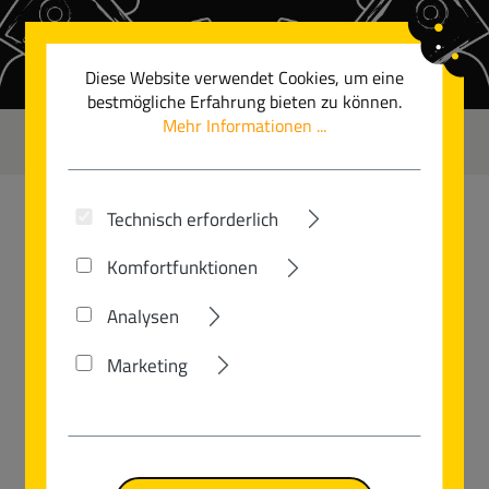
Zum Hauptinhalt springen
Diese Website verwendet Cookies, um eine
bestmögliche Erfahrung bieten zu können.
Mehr Informationen ...
0
Technisch erforderlich
CUBE
Komfortfunktionen
ATTAIN C:62 SLX
Analysen
Marketing
Bildergalerie überspringen