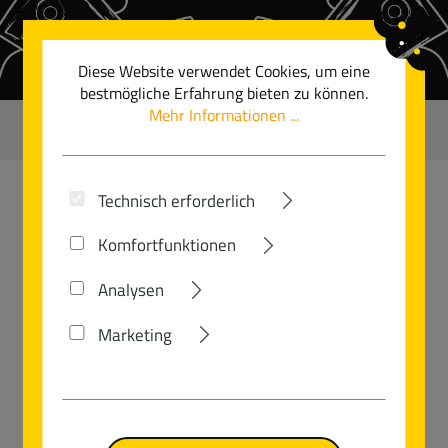
Zum Hauptinhalt springen
Diese Website verwendet Cookies, um eine
bestmögliche Erfahrung bieten zu können.
Mehr Informationen ...
0
Technisch erforderlich
SCHINDELHAUER
Komfortfunktionen
ARTHUR VI / IX
Analysen
Marketing
Bildergalerie überspringen