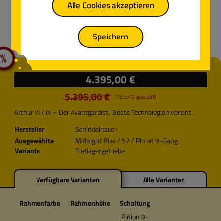
Alle Cookies akzeptieren
Speichern
%
Verkaufspreis:
4.395,00 €
5.395,00 €
(18.54% gespart)
Regulärer Preis:
Arthur VI / IX – Der Avantgardist. Beste Technologien vereint.
Hersteller
Schindelhauer
Ausgewählte
Midnight Blue / 57 / Pinion 9-Gang
Variante
Tretlagergetriebe
Verfügbare Varianten
Alle Varianten
Rahmenfarbe
Rahmenhöhe
Schaltung
Pinion 9-